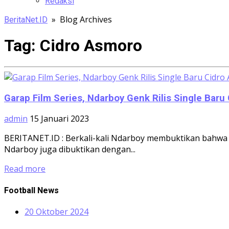
Redaksi
» Blog Archives
BeritaNet.ID
Tag:
Cidro Asmoro
Garap Film Series, Ndarboy Genk Rilis Single Baru
admin
15 Januari 2023
BERITANET.ID : Berkali-kali Ndarboy membuktikan bahwa p
Ndarboy juga dibuktikan dengan...
Read more
Football News
20 Oktober 2024