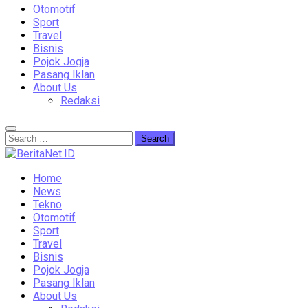
Otomotif
Sport
Travel
Bisnis
Pojok Jogja
Pasang Iklan
About Us
Redaksi
Home
News
Tekno
Otomotif
Sport
Travel
Bisnis
Pojok Jogja
Pasang Iklan
About Us