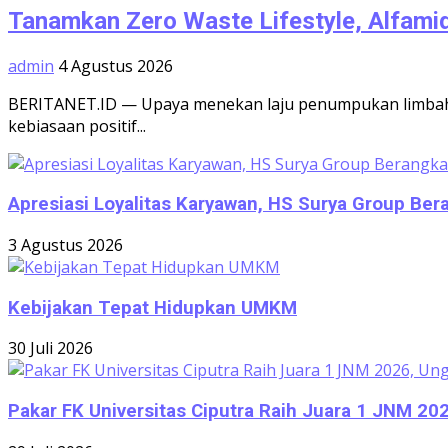
Tanamkan Zero Waste Lifestyle, Alfamid
admin
4 Agustus 2026
BERITANET.ID — Upaya menekan laju penumpukan limbah p
kebiasaan positif...
Apresiasi Loyalitas Karyawan, HS Surya Group Be
3 Agustus 2026
Kebijakan Tepat Hidupkan UMKM
30 Juli 2026
Pakar FK Universitas Ciputra Raih Juara 1 JNM 2