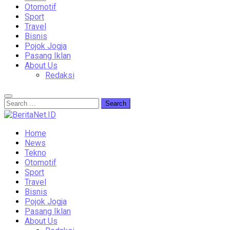
Otomotif
Sport
Travel
Bisnis
Pojok Jogja
Pasang Iklan
About Us
Redaksi
Home
News
Tekno
Otomotif
Sport
Travel
Bisnis
Pojok Jogja
Pasang Iklan
About Us