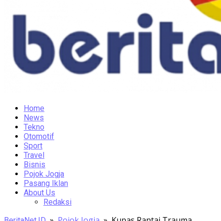
Home
News
Tekno
Otomotif
Sport
Travel
Bisnis
Pojok Jogja
Pasang Iklan
About Us
Redaksi
»
Pojok Jogja
»
Kupas Rantai Trauma
BeritaNet.ID