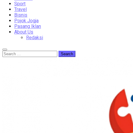
Sport
Travel
Bisnis
Pojok Jogja
Pasang Iklan
About Us
Redaksi