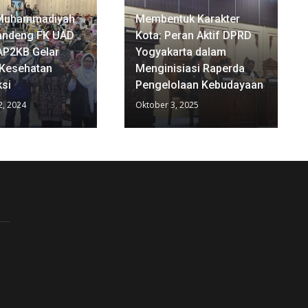
Muhammadiyah
Membentuk Karakter
andeng FK UAD
Kota: Peran Aktif DPRD
AP2KB Gelar
Yogyakarta dalam
 Kesehatan
Menginisiasi Raperda
si
Pengelolaan Kebudayaan
, 2024
Oktober 3, 2025