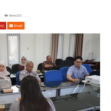
Views333
est
Email