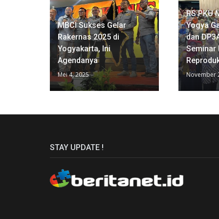
RS PKU 
MBCI Sukses Gelar
Yogya G
Rakernas 2025 di
dan DP3
Yogyakarta, Ini
Seminar
Agendanya
Reproduk
Mei 4, 2025
November 2
STAY UPDATE !