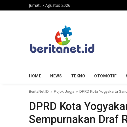
Skip to content
Jumat, 7 Agustus 2026
HOME
NEWS
TEKNO
OTOMOTIF
BeritaNet.ID
»
Pojok Jogja
»
DPRD Kota Yogyakarta Gande
DPRD Kota Yogyakar
Sempurnakan Draf 