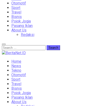
Otomotif
Sport
Travel
Bisnis
Pojok Jogja
Pasang Iklan
About Us
Redaksi
Home
News
Tekno
Otomotif
Sport
Travel
Bisnis
Pojok Jogja
Pasang Iklan
About Us