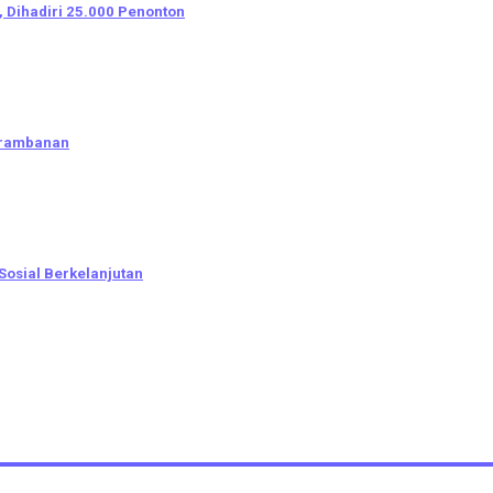
 Dihadiri 25.000 Penonton
Prambanan
Sosial Berkelanjutan