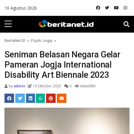
Skip to content
10 Agustus 2026
BeritaNet.ID
»
Pojok Jogja
»
Seniman Belasan Negara Gelar
Pameran Jogja International
Disability Art Biennale 2023
by
admin
13 Oktober 2023
0
Views980