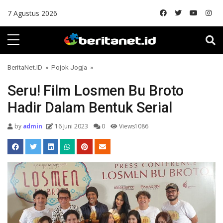
Skip to content
7 Agustus 2026
BeritaNet.ID
»
Pojok Jogja
»
Seru! Film Losmen Bu Broto
Hadir Dalam Bentuk Serial
by
admin
16 Juni 2023
0
Views1086