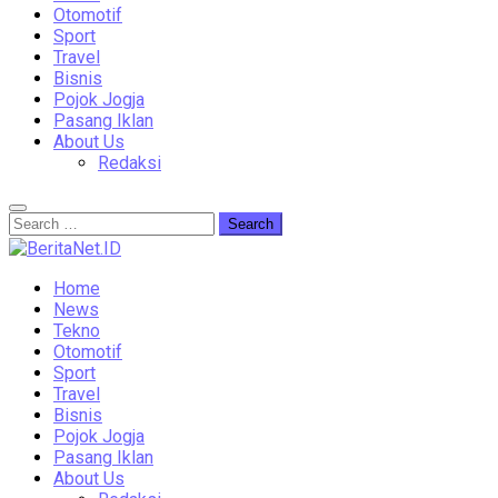
Otomotif
Sport
Travel
Bisnis
Pojok Jogja
Pasang Iklan
About Us
Redaksi
Home
News
Tekno
Otomotif
Sport
Travel
Bisnis
Pojok Jogja
Pasang Iklan
About Us