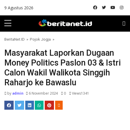
Skip to content
9 Agustus 2026
BeritaNet.ID
»
Pojok Jogja
»
Masyarakat Laporkan Dugaan
Money Politics Paslon 03 & Istri
Calon Wakil Walikota Singgih
Raharjo ke Bawaslu
by
admin
6 November 2024
0
Views1341