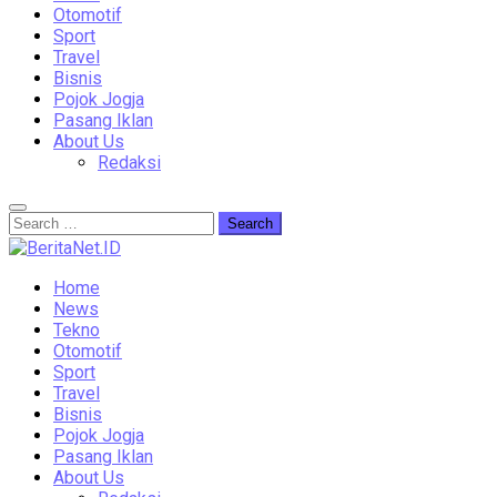
Otomotif
Sport
Travel
Bisnis
Pojok Jogja
Pasang Iklan
About Us
Redaksi
Home
News
Tekno
Otomotif
Sport
Travel
Bisnis
Pojok Jogja
Pasang Iklan
About Us