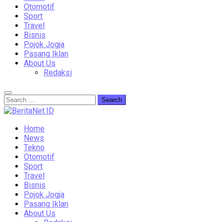
Otomotif
Sport
Travel
Bisnis
Pojok Jogja
Pasang Iklan
About Us
Redaksi
Home
News
Tekno
Otomotif
Sport
Travel
Bisnis
Pojok Jogja
Pasang Iklan
About Us